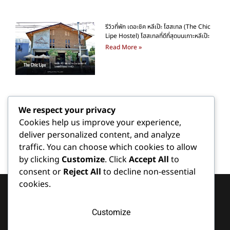
รีวิวที่พัก เดอะชิค หลีเป๊ะ โฮสเทล (The Chic
Lipe Hostel) โฮสเทลที่ดีที่สุดบนเกาะหลีเป๊ะ
Read More »
We respect your privacy
Cookies help us improve your experience,
deliver personalized content, and analyze
traffic. You can choose which cookies to allow
by clicking
Customize
. Click
Accept All
to
Services
Contact
Latest
consent or
Reject All
to decline non-essential
Koh Lipe
Facilities
Content
Location
cookies.
is home to
รวม
Meeting
several
วิธี
370 Moo 7
Room
renowned
Koh Lipe,
การ
Partner
Customize
Koh Sarai
accommodations
เดิน
Seascape
Sub-
that have
ทาง