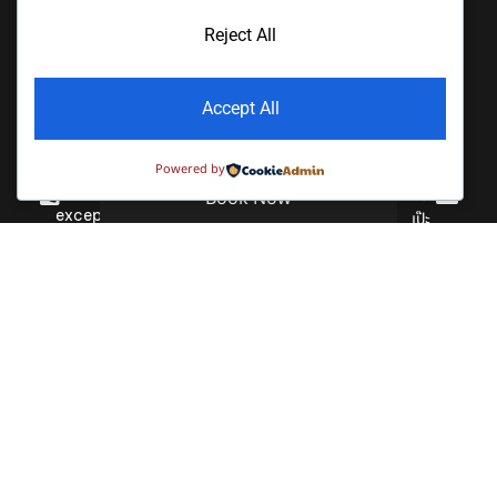
Yacht
district,
gained
ไป
Muang,
Lipe
Reject All
recognition
เกาะ
Satun
for their
Khemtis
หลี
91000
exceptional
Travel
เป๊ะ
Phone
Accept All
facilities,
และ
Ananya
delectable
เที่ยว
+66 (0) 74
Lipe
cuisine,
750777,
หลี
Powered by
Resort
+66 (0) 91
and
เป๊ะ
Book Now
301 3012,
outstanding
The
ช่วง
+66 (0) 91
service.
Chic
ไหน
301 3013
These
Lipe
ดี?
establishments
Email
EV
have been
Drive
รีวิวโรง
rsvn@akiralipe.com
honored
Activity
Hub
แรมอนั
with the
Hatyai
ญญา
Seascape
prestigious
หลีเป๊ะ
Yacht
AGODA
Akira
โรงแรม
Lipe
2019
Lipe
หรูบน
award, a
Travel
Kayaking
เกาะหลี
testament
with
เป๊ะที่ดี
to their
Akira