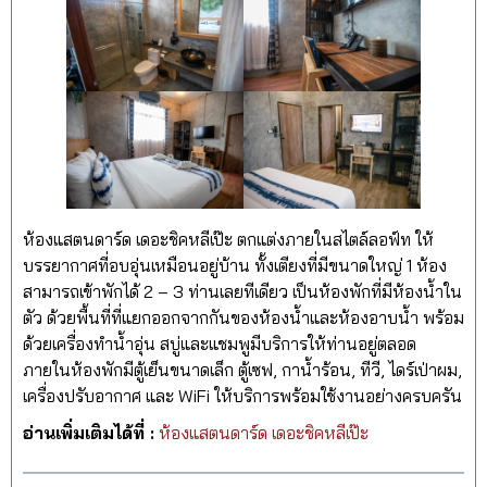
ห้องแสตนดาร์ด เดอะชิคหลีเป๊ะ ตกแต่งภายในสไตล์ลอฟ์ท ให้
บรรยากาศที่อบอุ่นเหมือนอยู่บ้าน ทั้งเตียงที่มีขนาดใหญ่ 1 ห้อง
สามารถเข้าพักได้ 2 – 3 ท่านเลยทีเดียว เป็นห้องพักที่มีห้องน้ำใน
ตัว ด้วยพื้นที่ที่แยกออกจากกันของห้องน้ำและห้องอาบน้ำ พร้อม
ด้วยเครื่องทำน้ำอุ่น สบู่และแชมพูมีบริการให้ท่านอยู่ตลอด
ภายในห้องพักมีตู้เย็นขนาดเล็ก ตู้เซฟ, กาน้ำร้อน, ทีวี, ไดร์เป่าผม,
เครื่องปรับอากาศ และ WiFi ให้บริการพร้อมใช้งานอย่างครบครัน
อ่านเพิ่มเติมได้ที่ :
ห้องแสตนดาร์ด เดอะชิคหลีเป๊ะ