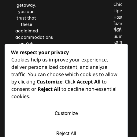
Chic
getaway,
Lipe
you can
Hostel)
trust that
โฮสเทล
these
ที่ดีที่สุด
acclaimed
บนเกาะ
accommodations
หลีเป๊ะ
on Koh
Lipe will
We respect your privacy
exceed
Cookies help us improve your experience,
your
deliver personalized content, and analyze
expectations
traffic. You can choose which cookies to allow
and leave
by clicking
Customize
. Click
Accept All
to
you with
consent or
Reject All
to decline non-essential
cherished
memories
cookies.
of your
island
Customize
retreat.
Reject All