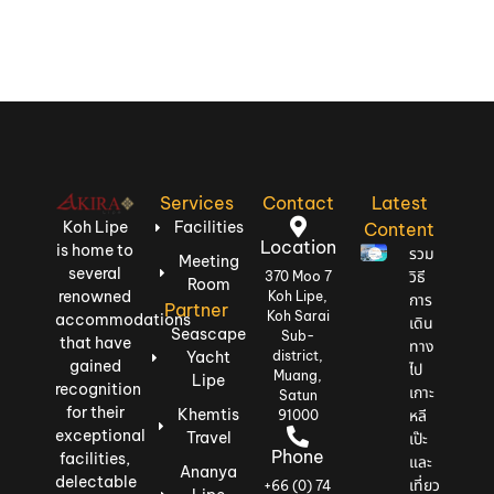
Services
Contact
Latest
Koh Lipe
Facilities
Content
Location
is home to
รวม
Meeting
several
วิธี
370 Moo 7
Room
renowned
Koh Lipe,
การ
Partner
Koh Sarai
accommodations
เดิน
Seascape
Sub-
that have
ทาง
Yacht
district,
gained
ไป
Muang,
Lipe
recognition
เกาะ
Satun
for their
Khemtis
หลี
91000
exceptional
Travel
เป๊ะ
Phone
facilities,
และ
Ananya
delectable
เที่ยว
+66 (0) 74