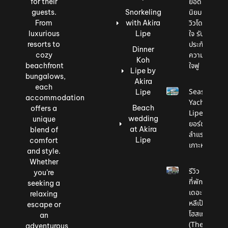
ยอด
for their
นิยม
guests.
Snorkeling
วิวโดน
From
with Akira
ใจ รับ
luxurious
Lipe
ประกัน
resorts to
Dinner
ความ
cozy
Koh
ใจฟู
beachfront
Lipe by
bungalows,
Akira
each
Seascape
Lipe
accommodation
Yacht
Beach
offers a
Lipe เรือ
wedding
unique
ยอร์ชสุดหรู
at Akira
blend of
ลำแรกบน
Lipe
comfort
เกาะหลีเป๊ะ
and style.
Whether
รีวิว
you’re
ที่พัก
seeking a
เดอะชิค
relaxing
หลีเป๊ะ
escape or
โฮสเทล
an
(The
adventurous